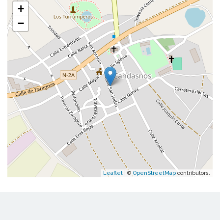
+
−
Leaflet
| ©
OpenStreetMap
contributors.