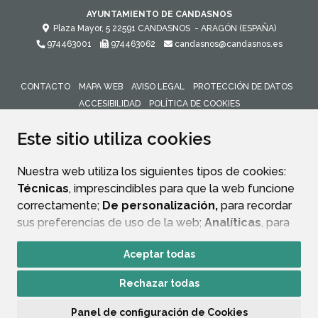
AYUNTAMIENTO DE CANDASNOS
Plaza Mayor, 5
22591
CANDASNOS
- ARAGÓN
(ESPAÑA)
974463001
974463062
candasnos@candasnos.es
CONTACTO
MAPA WEB
AVISO LEGAL
PROTECCIÓN DE DATOS
ACCESIBILIDAD
POLÍTICA DE COOKIES
ENLACE 
Este sitio utiliza cookies
Nuestra web utiliza los siguientes tipos de cookies:
Técnicas
, imprescindibles para que la web funcione
correctamente;
De personalización,
para recordar
sus preferencias de uso de la web;
Analíticas
, para
mejorar el funcionamiento de la web y sus servicios.
Aceptar todas
Si acepta pulsando el botón
“Aceptar todas”
Rechazar todas
consideramos que acepta su uso. Si pulsa el botón
“Rechazar todas”
o continúa navegando sin realizar
Panel de configuración de Cookies