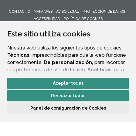
CONTACTO
MAPA WEB
AVISO LEGAL
PROTECCIÓN DE DATOS
ACCESIBILIDAD
POLÍTICA DE COOKIES
ENLACE 
Este sitio utiliza cookies
Nuestra web utiliza los siguientes tipos de cookies:
Técnicas
, imprescindibles para que la web funcione
correctamente;
De personalización,
para recordar
sus preferencias de uso de la web;
Analíticas
, para
mejorar el funcionamiento de la web y sus servicios.
Aceptar todas
Si acepta pulsando el botón
“Aceptar todas”
Rechazar todas
consideramos que acepta su uso. Si pulsa el botón
“Rechazar todas”
o continúa navegando sin realizar
Panel de configuración de Cookies
ninguna acción, se guardarán las cookies técnicas
imprescindibles. Para personalizar sus preferencias
acceda al
“Panel de configuración de cookies”.