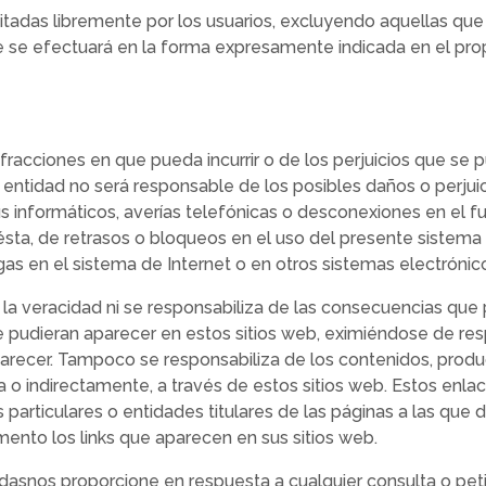
sitadas libremente por los usuarios, excluyendo aquellas qu
que se efectuará en la forma expresamente indicada en el prop
nfracciones en que pueda incurrir o de los perjuicios que se 
ta entidad no será responsable de los posibles daños o perjui
irus informáticos, averías telefónicas o desconexiones en el
ésta, de retrasos o bloqueos en el uso del presente sistema
as en el sistema de Internet o en otros sistemas electrónic
a veracidad ni se responsabiliza de las consecuencias que p
 pudieran aparecer en estos sitios web, eximiéndose de resp
parecer. Tampoco se responsabiliza de los contenidos, produ
ta o indirectamente, a través de estos sitios web. Estos enla
 particulares o entidades titulares de las páginas a las que
mento los links que aparecen en sus sitios web.
snos proporcione en respuesta a cualquier consulta o petic