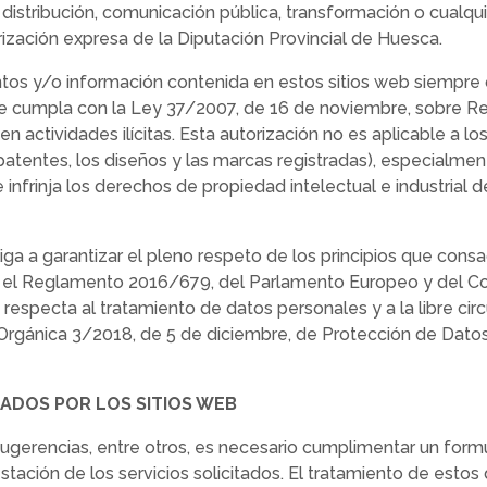
n, distribución, comunicación pública, transformación o cualqu
ización expresa de la Diputación Provincial de Huesca.
mentos y/o información contenida en estos sitios web siemp
 se cumpla con la Ley 37/2007, de 16 de noviembre, sobre Reu
r en actividades ilícitas. Esta autorización no es aplicable
patentes, los diseños y las marcas registradas), especialment
 infrinja los derechos de propiedad intelectual e industrial 
liga a garantizar el pleno respeto de los principios que cons
 el Reglamento 2016/679, del Parlamento Europeo y del Conse
 respecta al tratamiento de datos personales y a la libre cir
 Orgánica 3/2018, de 5 de diciembre, de Protección de Datos
NADOS POR LOS SITIOS WEB
sugerencias, entre otros, es necesario cumplimentar un formu
tación de los servicios solicitados. El tratamiento de estos