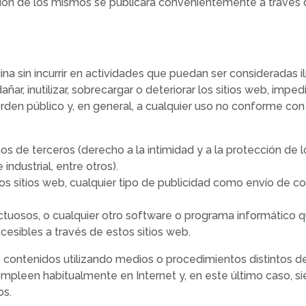
ación de los mismos se publicará convenientemente a través 
na sin incurrir en actividades que puedan ser consideradas ilí
ar, inutilizar, sobrecargar o deteriorar los sitios web, imped
l orden público y, en general, a cualquier uso no conforme co
os de terceros (derecho a la intimidad y a la protección de 
ndustrial, entre otros).
os sitios web, cualquier tipo de publicidad como envío de co
efectuosos, o cualquier otro software o programa informático
cesibles a través de estos sitios web.
 contenidos utilizando medios o procedimientos distintos de
empleen habitualmente en Internet y, en este último caso, 
os.