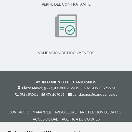
PERFIL DEL CONTRATANTE
VALIDACIÓN DE DOCUMENTOS
AYUNTAMIENTO DE CANDASNOS
Plaza Mayor, 5
22591
CANDASNOS
- ARAGÓN
(ESPAÑA)
974463001
974463062
candasnos@candasnos.es
CONTACTO
MAPA WEB
AVISO LEGAL
PROTECCIÓN DE DATOS
ACCESIBILIDAD
POLÍTICA DE COOKIES
ENLACE 